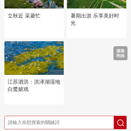
立秋近 采菱忙
暑期出游 乐享美好时
光
江苏泗洪：洪泽湖湿地
白鹭嬉戏