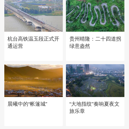
广西昭平: 高山秋茶采摘忙
杭台高铁温玉段正式开
贵州晴隆：二十四道拐
通运营
绿意盎然
“大地指纹”奏响夏夜文
晨曦中的“帐篷城”
旅乐章