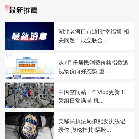
最新推薦
湖北老河口市通报“幸福坝”相
关问题：成立联合...
从7月份居民消费价格指数透
视物价向好态势 重...
中国空间站工作Vlog更新！
乘组日常满满 机...
美移民执法局拟配发执法记
录仪 舆论指其“隔靴...