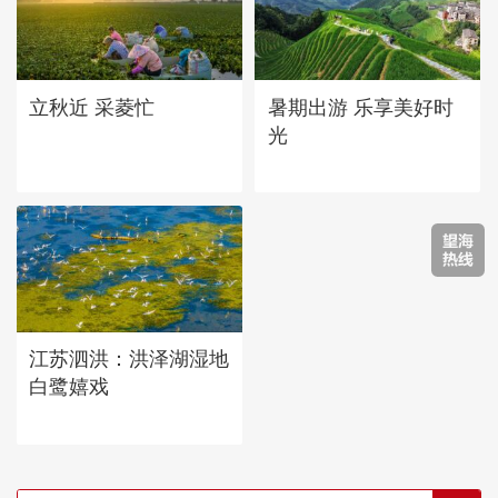
立秋近 采菱忙
暑期出游 乐享美好时
光
江苏泗洪：洪泽湖湿地
白鹭嬉戏