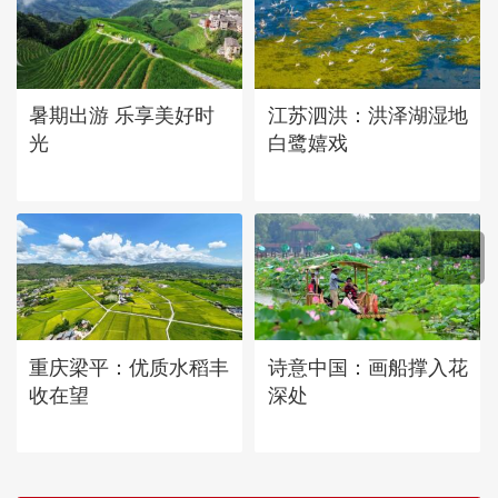
暑期出游 乐享美好时
江苏泗洪：洪泽湖湿地
光
白鹭嬉戏
重庆梁平：优质水稻丰
诗意中国：画船撑入花
收在望
深处