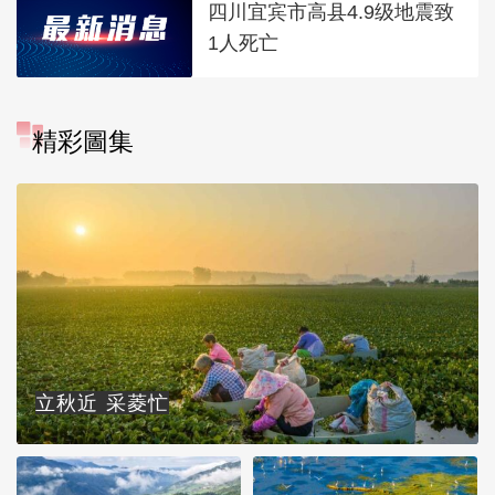
四川宜宾市高县4.9级地震致
1人死亡
精彩圖集
立秋近 采菱忙