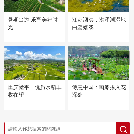
暑期出游 乐享美好时
江苏泗洪：洪泽湖湿地
光
白鹭嬉戏
重庆梁平：优质水稻丰
诗意中国：画船撑入花
收在望
深处