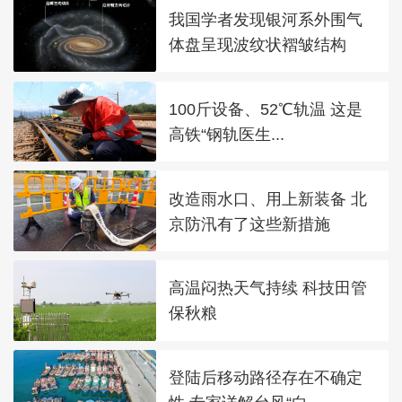
我国学者发现银河系外围气
体盘呈现波纹状褶皱结构
100斤设备、52℃轨温 这是
高铁“钢轨医生...
改造雨水口、用上新装备 北
京防汛有了这些新措施
高温闷热天气持续 科技田管
保秋粮
登陆后移动路径存在不确定