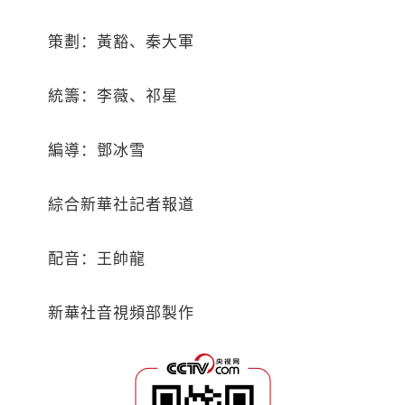
策劃：黃豁、秦大軍
統籌：李薇、祁星
編導：鄧冰雪
綜合新華社記者報道
配音：王帥龍
新華社音視頻部製作