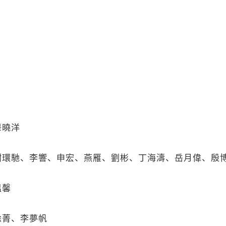
曉洋
馳、李響、申宏、燕雁、劉彬、丁海濤、岳月偉、殷
馨
菁、李夢帆