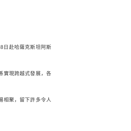
8日赴哈薩克斯坦阿斯
係實現跨越式發展，各
場相聚，留下許多令人