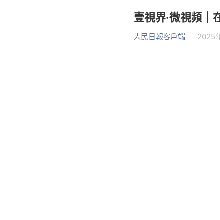
壹視界·微視頻｜
人民日報客戶端
2025年