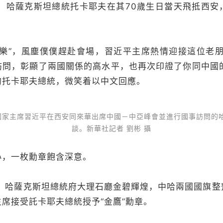
日，哈薩克斯坦總統托卡耶夫在其70歲生日當天飛抵西安
”，風塵僕僕趕赴會場，習近平主席熱情迎接這位老朋
問，彰顯了兩國關係的高水平，也再次印證了你同中國的
的托卡耶夫總統，微笑着以中文回應。
午，國家主席習近平在西安同來華出席中國－中亞峰會並進行國事訪問的
談。新華社記者 劉彬 攝
，一枚勳章飽含深意。
日，哈薩克斯坦總統府大理石廳金碧輝煌，中哈兩國國旗整
席接受託卡耶夫總統授予“金鷹”勳章。