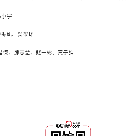
小寧
振凱、吳樂珺
傑、鄧志慧、錢一彬、黃子娟