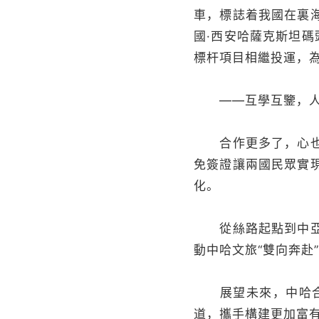
車，標誌着我國在裏
國·西安哈薩克斯坦
標杆項目相繼投運，為
——互學互鑒，人
合作更多了，心也更
免簽證讓兩國民眾實
化。
從絲路起點到中亞腹
動中哈文旅“雙向奔赴
展望未來，中哈合作
道，攜手構建更加富