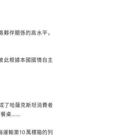
略夥伴關係的高水平，
彼此根據本國國情自主
牌成了哈薩克斯坦消費者
餐桌……
運輸第10萬標箱的列