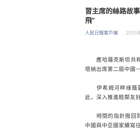
習主席的絲路故事
飛”
人民日報客戶端
2025年
應哈薩克斯坦共和國
塔納出席第二屆中國
伊希姆河畔綠蔭蓊鬱
此，深入推進睦鄰友
時間的指針撥回到2
中國與中亞國家續寫