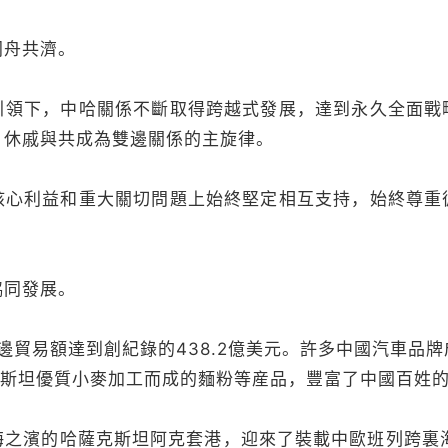
舟共濟。
下，中哈關係不斷取得跨越式發展，達到永久全面戰
、休戚與共成為雙邊關係的主旋律。
利益和重大關切問題上始終堅定相互支持，始終尊重
同發展。
貿易額達到創紀錄的438.2億美元。許多中國汽車品
克斯坦優質小麥加工而成的麵粉等産品，豐富了中國百姓的
濱的哈薩克斯坦阿克套港，迎來了裝載中歐班列跨裏海