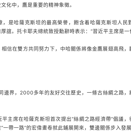
文化中，鷹是重要的精神象徵。
是哈薩克斯坦的最高榮譽，飽含着哈薩克斯坦人民
厚誼。托卡耶夫總統致授勳辭時表示：“習近平主席是一
信在雙方共同努力下，中哈關係將像金鷹展翅高飛，
同邊界，2000多年的友好交往歷史，一條古絲綢之路，
近平主席在哈薩克斯坦首次提出“絲綢之路經濟帶”倡議，
“一帶一路”的宏偉畫卷就此鋪展開來，雙邊關係步入發