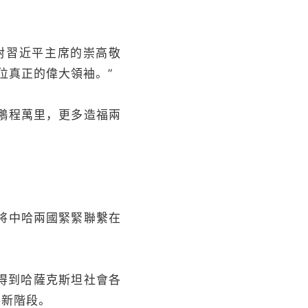
對習近平主席的崇高敬
位真正的偉大領袖。”
鵬程萬里，更多造福兩
將中哈兩國緊緊聯繫在
得到哈薩克斯坦社會各
展新階段。