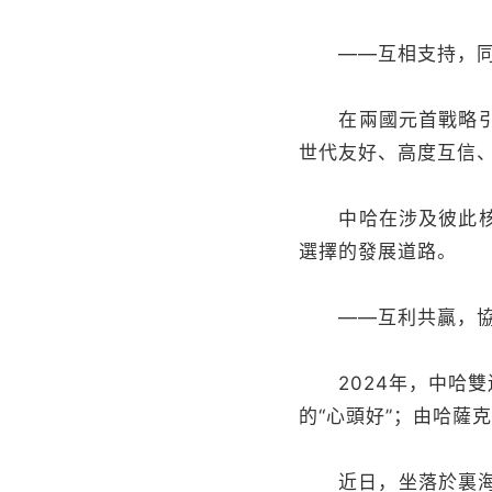
——互相支持，同
在兩國元首戰略引領
世代友好、高度互信
中哈在涉及彼此核心
選擇的發展道路。
——互利共贏，協
2024年，中哈雙邊
的“心頭好”；由哈薩
近日，坐落於裏海之