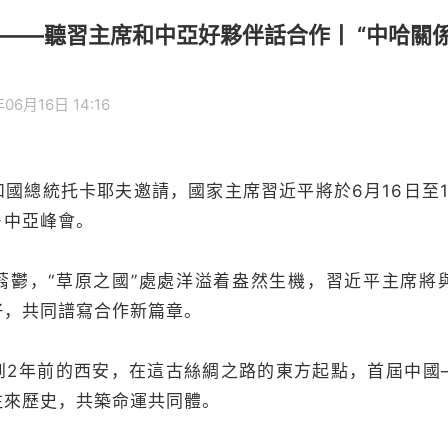
——聽習主席和中亞好夥伴話合作丨 “中哈關
06月16日 14:16
總統托卡耶夫邀請，國家主席習近平將於6月16日至1
－中亞峰會。
，“草原之國”處處洋溢着盎然生機，習近平主席將
好，共同譜寫合作新篇章。
年前的西安，在這古絲綢之路的東方起點，首屆中國
往來歷史，共築命運共同體。