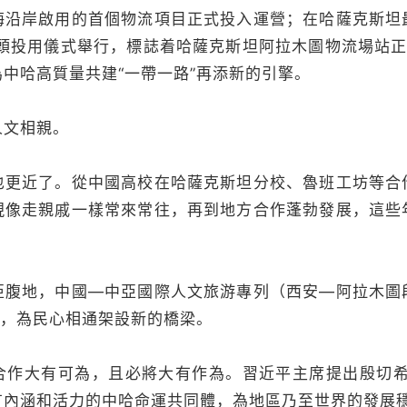
海沿岸啟用的首個物流項目正式投入運營；在哈薩克斯坦
碼頭投用儀式舉行，標誌着哈薩克斯坦阿拉木圖物流場站正
中哈高質量共建“一帶一路”再添新的引擎。
文相親。
近了。從中國高校在哈薩克斯坦分校、魯班工坊等合
現像走親戚一樣常來常往，再到地方合作蓬勃發展，這些
地，中國—中亞國際人文旅游專列（西安—阿拉木圖
”，為民心相通架設新的橋梁。
大有可為，且必將大有作為。習近平主席提出殷切希
有內涵和活力的中哈命運共同體，為地區乃至世界的發展穩