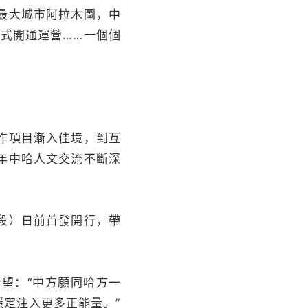
最大城市阿拉木圖，中
式開通運營……一個個
作項目漸入佳境，到互
年中哈人文交流不斷深
段）日前首發開行，帶
望：“中方願同哈方一
定注入更多正能量。”