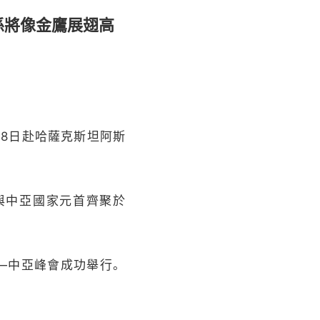
係將像金鷹展翅高
8日赴哈薩克斯坦阿斯
與中亞國家元首齊聚於
—中亞峰會成功舉行。