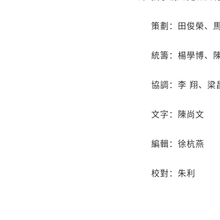
策劃：田俊榮、馬
統籌：楊學博、陳
協調：李 翔、梁昌
文字：陳尚文
編輯：徐杭燕
校對：朱利