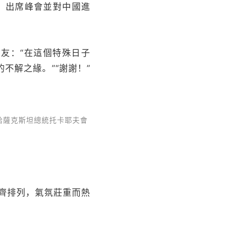
，出席峰會並對中國進
友：“在這個特殊日子
不解之緣。”“謝謝！”
哈薩克斯坦總統托卡耶夫會
齊排列，氣氛莊重而熱