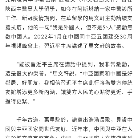
陝西中醫藥大學留學，如今在阿斯塔納一家中醫診所
工作。新冠疫情期間，在華留學的馬文軒主動請纓支
援抗疫，他的一句“我是外國人，但不是外人”感動無
數中國人。2022年1月在中國同中亞五國建交30周
年視頻峰會上，習近平主席講述了馬文軒的故事。
“能被習近平主席在講話中提到，我非常激動，
這是很大的榮譽。”馬文軒説，“中亞國家和中國是好
鄰居、好朋友，我相信習近平主席此行將為雙方傳統
友誼增添更多新內涵，讓雙方人民的心貼得更近、手
握得更緊。”
千年古道，萬里駝鈴，譜寫出浩浩長歌，見證中
國與中亞國家間世代友好。近年來，中國與中亞在人