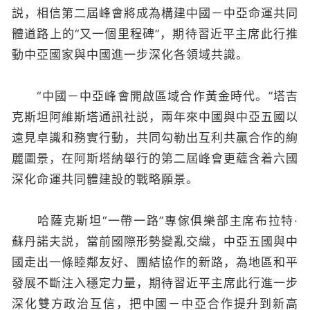
説，相信第二屆峰會將成為構建中國－中亞命運共同
體道路上的“又一個里程碑”，期待習近平主席此行推
動中亞國家與中國進一步深化各領域共識。
“中國－中亞峰會開啟區域合作黃金時代。”塔吉
克斯坦阿維斯塔通訊社説，兩年來中國與中亞五國以
遠見卓識和務實行動，共同勾勒出互利共贏合作的絢
麗圖景，在阿斯塔納舉行的第二屆峰會更蘊含着六國
深化命運共同體建設的戰略願景。
哈薩克斯坦“一帶一路”專傢俱樂部主席布拉特·
蘇丹諾夫説，當前國際形勢變亂交織，中亞五國與中
國走出一條睦鄰友好、團結協作的新路，為地區和平
發展不斷注入穩定力量，期待習近平主席此行進一步
深化雙方政治互信，把中國－中亞合作提升到新高