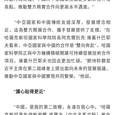
長點，推動雙方務實合作向更高水平邁進。”
“中亞國家和中國傳統友誼深厚，發展理念相
近，這為雙方開展合作、攜手發展提供了支撐。”在
哈薩克斯坦國家科學院院長阿克爾別克·庫裏什巴耶
夫看來，中亞國家與中國的合作是“雙向奔赴”。哈國
家科學院正與中方機構積極開展可持續發展技術合作
項目，庫裏什巴耶夫也因此更加忙碌。“期待聆聽習
近平主席在第二屆峰會上提出面向未來的發展倡議，
推動中亞國家與中國實現共同繁榮。”他説。
“讓心貼得更近”
“中國，是我的第二故鄉，永遠在我心中。”哈薩
克斯坦青年伊斯密爾·道羅夫（中文名馬文軒）曾在