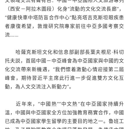
文領域交流有聲有色：中國－中亞國際人文旅游專列
（西安－阿拉木圖段）化身“流動的文化交流長廊”，
“健康快車中塔防盲合作中心”點亮塔吉克斯坦眼疾患
者康復希望，敦煌研究院專家前往中亞多國考察交
流……
哈薩克斯坦文化和信息部副部長葉夫根尼·科切
托夫説，首屆中國－中亞峰會為中亞國家與中國的文
化交流帶來新機遇，“我們懷着激動心情迎接第二屆
峰會，期待習近平主席此行進一步促進雙方文化互
動，為人文交流注入新動力”。
近年來，“中國熱”“中文熱”在中亞國家持續升
溫，中國與中亞國家全方位加強教育務實合作，中國
已成為中亞國家學生留學的主要目的地之一。魯班工