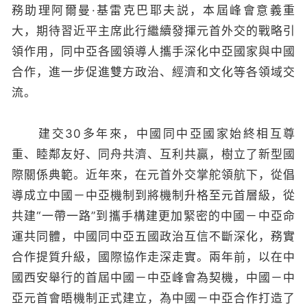
務助理阿爾曼·基雷克巴耶夫説，本屆峰會意義重
大，期待習近平主席此行繼續發揮元首外交的戰略引
領作用，同中亞各國領導人攜手深化中亞國家與中國
合作，進一步促進雙方政治、經濟和文化等各領域交
流。
建交30多年來，中國同中亞國家始終相互尊
重、睦鄰友好、同舟共濟、互利共贏，樹立了新型國
際關係典範。近年來，在元首外交掌舵領航下，從倡
導成立中國－中亞機制到將機制升格至元首層級，從
共建“一帶一路”到攜手構建更加緊密的中國－中亞命
運共同體，中國同中亞五國政治互信不斷深化，務實
合作提質升級，國際協作走深走實。兩年前，以在中
國西安舉行的首屆中國－中亞峰會為契機，中國－中
亞元首會晤機制正式建立，為中國－中亞合作打造了