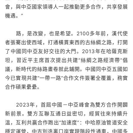
會，與中亞國家領導人一起推動更多合作，共享發展
機遇。”
路，是改變，也是希望。2100多年前，漢代使
者張騫出使西域，打通橫貫東西的古絲綢之路，打開
了中國同中亞友好交往的大門。2013年在哈薩克斯
坦，習近平主席首次提出共建“絲綢之路經濟帶”倡
議，新時代的絲路畫卷就此鋪開。中國同中亞五國如
今已實現共建“一帶一路”合作文件簽署全覆蓋，務實
合作碩果纍纍。
2023年，首屆中國－中亞峰會為雙方合作開闢
新前景。雙方互聯互通日益密切，經貿往來持續升
溫，互利共贏合作跑出“加速度”：中哈原油管道安全
穩定運營，中吉別迭裏口岸實現階段性通車，中國多