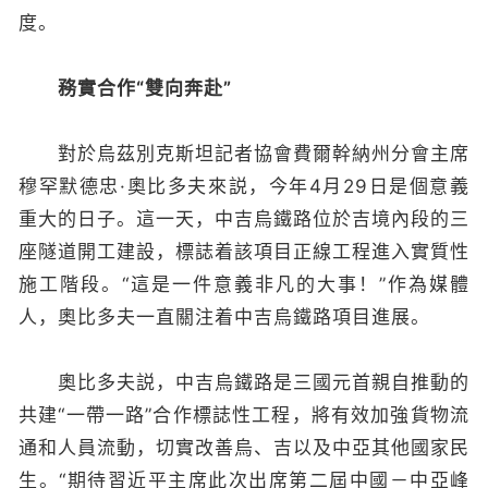
度。
務實合作“雙向奔赴”
對於烏茲別克斯坦記者協會費爾幹納州分會主席
穆罕默德忠·奧比多夫來説，今年4月29日是個意義
重大的日子。這一天，中吉烏鐵路位於吉境內段的三
座隧道開工建設，標誌着該項目正線工程進入實質性
施工階段。“這是一件意義非凡的大事！”作為媒體
人，奧比多夫一直關注着中吉烏鐵路項目進展。
奧比多夫説，中吉烏鐵路是三國元首親自推動的
共建“一帶一路”合作標誌性工程，將有效加強貨物流
通和人員流動，切實改善烏、吉以及中亞其他國家民
生。“期待習近平主席此次出席第二屆中國－中亞峰