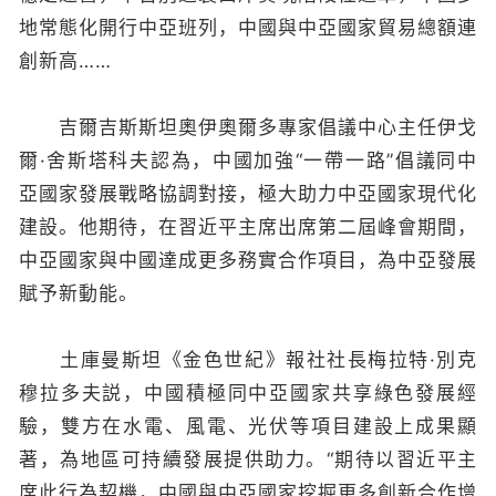
地常態化開行中亞班列，中國與中亞國家貿易總額連
創新高……
吉爾吉斯斯坦奧伊奧爾多專家倡議中心主任伊戈
爾·舍斯塔科夫認為，中國加強“一帶一路”倡議同中
亞國家發展戰略協調對接，極大助力中亞國家現代化
建設。他期待，在習近平主席出席第二屆峰會期間，
中亞國家與中國達成更多務實合作項目，為中亞發展
賦予新動能。
土庫曼斯坦《金色世紀》報社社長梅拉特·別克
穆拉多夫説，中國積極同中亞國家共享綠色發展經
驗，雙方在水電、風電、光伏等項目建設上成果顯
著，為地區可持續發展提供助力。“期待以習近平主
席此行為契機，中國與中亞國家挖掘更多創新合作增