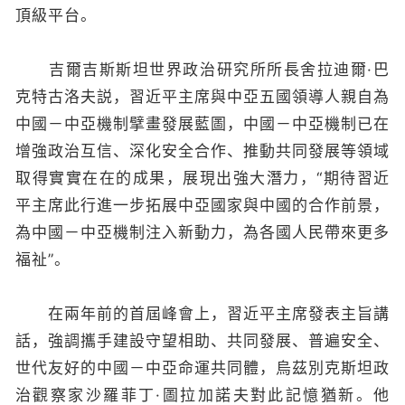
頂級平台。
吉爾吉斯斯坦世界政治研究所所長舍拉迪爾·巴
克特古洛夫説，習近平主席與中亞五國領導人親自為
中國－中亞機制擘畫發展藍圖，中國－中亞機制已在
增強政治互信、深化安全合作、推動共同發展等領域
取得實實在在的成果，展現出強大潛力，“期待習近
平主席此行進一步拓展中亞國家與中國的合作前景，
為中國－中亞機制注入新動力，為各國人民帶來更多
福祉”。
在兩年前的首屆峰會上，習近平主席發表主旨講
話，強調攜手建設守望相助、共同發展、普遍安全、
世代友好的中國－中亞命運共同體，烏茲別克斯坦政
治觀察家沙羅菲丁·圖拉加諾夫對此記憶猶新。他