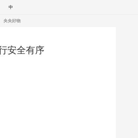
中
央央好物
出行安全有序
合體育
亞冬會