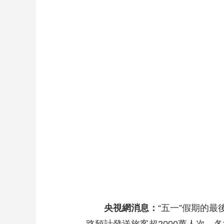
財經
教育
鄉村振興
生態環境
一帶一路
大國智造
大國展會
大國保險
雲頂對話
CCTV.節目官網
直播
節目單
欄目
片庫
央視網消息：
“五一”假期的