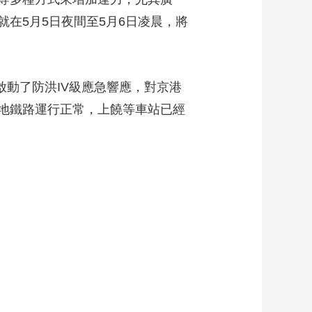
在5月5日夜間至5月6日凌晨，將
啟動了防洪IV級應急響應，對京港
地鐵路運行正常，上饒等車站已經