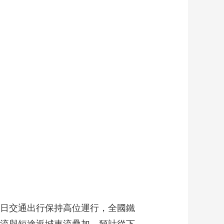
藝術
汽車
數智
5G
産業+
時尚
天氣
才藝
網展
央央好物
5日交通出行保持高位運行，全國鐵