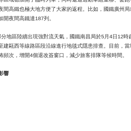
夜間高鐵也極大地方便了大家的返程。比如，國鐵廣州局就
開夜間高鐵達187列。
分地區陸續出現強對流天氣，國鐵南昌局於5月4日12時
至建甌西等線路區段沿線進行地毯式隱患排查。目前，當
佈頻次，增開4個退改簽窗口，減少旅客排隊等候時間。
影響