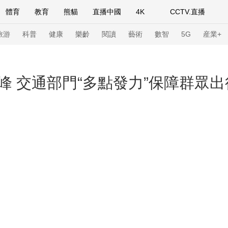
體育
教育
熊貓
直播中國
4K
CCTV.直播
式妙語
主持人
下載央視影音
熱解讀
天天學習
旅游
科普
健康
樂齡
閱讀
藝術
數智
5G
産業+
紀錄片網
國家大劇院
大型活動
峰 交通部門“多點發力”保障群眾
科技
法治
文娛
人物
公益
圖片
習式妙語
央視快評
央視網評
光華銳評
鋒面
頻道
VR/AR
4K專區
全景新聞
請入列
人生第一次
人生第二次
年冬奧會
CBA
NBA
中超
國足
國際足球
網球
綜
體育江湖
文化體育
冰雪道路
足球道路