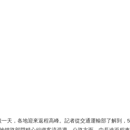
央博
非遺
文化
旅游
科普
健康
樂齡
閱讀
雲起
超級工廠
智敬中國
全民健康
顏選攻略
海洋
收視榜
總台企業白名單
最後一天，各地迎來返程高峰。記者從交通運輸部了解到，