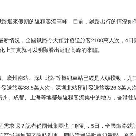
地鐵路迎來假期的返程客流高峰。目前，鐵路出行的情況如
新情況，全國鐵路今天預計發送旅客2100萬人次，4日實
變化上其實就可以明顯看出返程高峰的來臨。
橋、廣州南站、深圳北站等樞紐車站已經是人頭攢動，尤
發送旅客38.5萬人次，深圳北站預計發送旅客26.3萬
京、廣州、成都、上海等地都是返程客流集中的地方，香港
程需求呢？記者從國鐵集團也了解到，5日，全國鐵路就計
等區域都加開了臨時列車，同時還通過動車組重聯、套跑