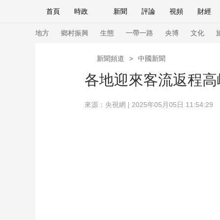
首頁
時政
新聞
評論
視頻
財經
人民領袖習近平
直播
海外頻道
片庫
iPanda
欄目大全
聯播+
English
中國領導人
節目單
Монгол
聽音
央視快評
微視頻
習
地方
鄉村振興
生態
一帶一路
央博
文化
新聞頻道
>
中國新聞
總台春晚
網絡春晚
共産黨員網
秧紀錄
各地迎來客流返程高
來源：央視網 | 2025年05月05日 11:54:29
新聞
國內
國際
評論
經濟
軍事
人民領袖習近平
聯播+
熱解讀
天天學習
視頻
小央視頻
小央直播
直播中國
熊貓
現場
前線
比劃
快看
藍海中國
新兵
體育
直播
競猜
2026年世界盃
2026
VIP會員
CCTV奧林匹克頻道
生活體育大會