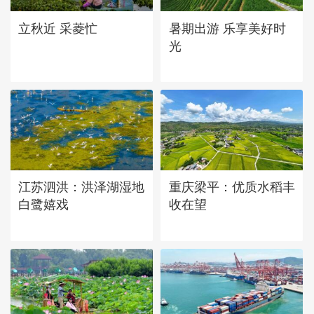
立秋近 采菱忙
暑期出游 乐享美好时
光
江苏泗洪：洪泽湖湿地
重庆梁平：优质水稻丰
白鹭嬉戏
收在望