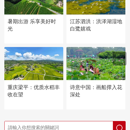
暑期出游 乐享美好时
江苏泗洪：洪泽湖湿地
光
白鹭嬉戏
重庆梁平：优质水稻丰
诗意中国：画船撑入花
收在望
深处