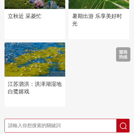
立秋近 采菱忙
暑期出游 乐享美好时
光
江苏泗洪：洪泽湖湿地
白鹭嬉戏