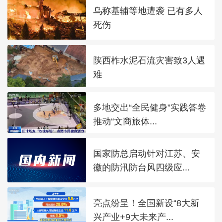
乌称基辅等地遭袭 已有多人
死伤
陕西柞水泥石流灾害致3人遇
难
多地交出“全民健身”实践答卷
推动“文商旅体...
国家防总启动针对江苏、安
徽的防汛防台风四级应...
亮点纷呈！全国新设“8大新
兴产业+9大未来产...