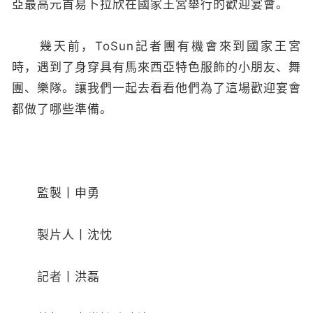
亞最高元首易卜拉欣在國家王宮舉行的歡迎宴會。
幾天前，ToSun記者團有機會來到國家王宮
時，遇到了身穿具有馬來西亞特色服飾的小朋友、舞
團、樂隊。讓我們一起去看看他們為了這場歡迎宴會
都做了哪些準備。
監製丨申勇
製片人丨沈忱
記者丨洪磊