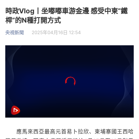
時政Vlog丨坐嘟嘟車游金邊 感受中柬“鐵
桿”的N種打開方式
央視新聞
2025年04月16日 12:54
應馬來西亞最高元首易卜拉欣、柬埔寨國王西哈