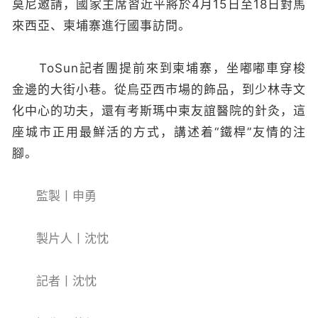
莫尼邀請，國家主席習近平將於4月15日至18日對馬
來西亞、柬埔寨進行國事訪問。
ToSun記者團提前來到柬埔寨，坐嘟嘟車穿梭
金邊的大街小巷。從烏亞西市場的飾品，到少林寺文
化中心的功夫，還有考斯瑪中柬友誼醫院的針灸，這
座城市正用最鮮活的方式，講述着“鐵桿”友情的注
腳。
監製丨申勇
製片人丨沈忱
記者丨沈忱