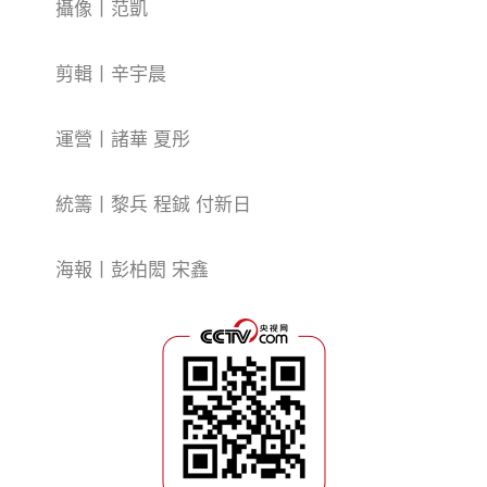
攝像丨范凱
剪輯丨辛宇晨
運營丨諸華 夏彤
統籌丨黎兵 程鋮 付新日
海報丨彭柏閎 宋鑫