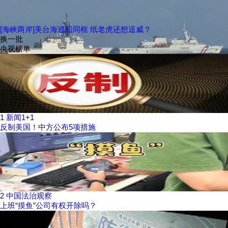
[海峡两岸]美台海巡船同框 纸老虎还想逞威？
换一批
央视榜单
1
新闻1+1
反制美国！中方公布5项措施
2
中国法治观察
上班“摸鱼”公司有权开除吗？