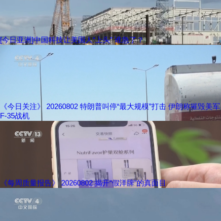
[今日亚洲]中国科技让美国人“上头” 谁急了？
《今日关注》 20260802 特朗普叫停“最大规模”打击 伊朗称摧毁美军
F-35战机
《每周质量报告》 20260802 揭开“假洋牌”的真面目