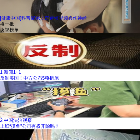
[健康中国]科普揭示：沉迷短视频会伤神经
换一批
央视榜单
1
新闻1+1
反制美国！中方公布5项措施
2
中国法治观察
上班“摸鱼”公司有权开除吗？