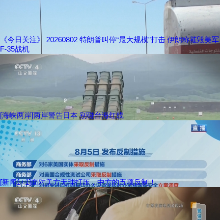
《今日关注》 20260802 特朗普叫停“最大规模”打击 伊朗称摧毁美军
F-35战机
[海峡两岸]两岸警告日本 别碰台海红线
[新闻1+1]面对美方无理打压，中方的五项反制！