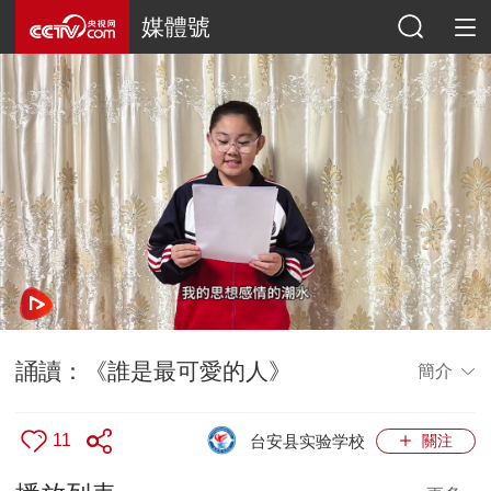
媒體號
誦讀：《誰是最可愛的人》
簡介
11
關注
台安县实验学校