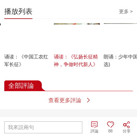
播放列表
更多 >
00:04:23
00:04:44
00:01:38
诵读：《中国工农红
诵读：《弘扬长征精
朗诵：少年中国
军长征》
神，争做时代新人》
选)
全部評論
查看更多評論
我來説兩句
評論
88
分享