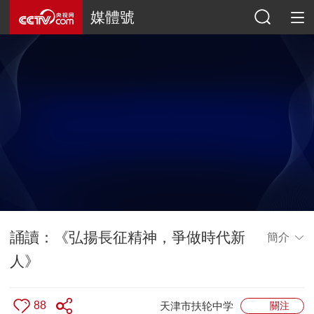
媒體號
誦讀：《弘揚長征精神，爭做時代新
簡介
人》
88
關注
天津市扶轮中学