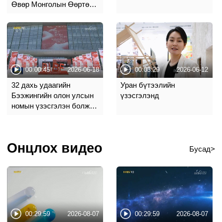
Өвөр Монголын Өөртөө
Засах Орны Хөх хотод
эхлэв
00:00:45
2026-06-18
00:03:29
2026-06-12
32 дахь удаагийн
Уран бүтээлийн
Бээжингийн олон улсын
үзэсгэлэнд
номын үзэсгэлэн болж
байна
Онцлох видео
Бусад>
00:29:59
2026-08-07
00:29:59
2026-08-07