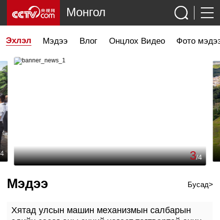
Монгол
Эхлэл
Мэдээ
Влог
Онцлох Видео
Фото мэдэ
3
/
4
/
4
Мэдээ
Бусад>
Хятад улсын машин механизмын салбарын