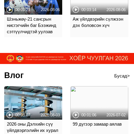
00:01:21
2026-08-06
00:03:14
2026-08-06
Шэньжөү-21 сансрын
Аж үйлдвэрийн сүлжээн
нисгэгчийн баг Бээжинд
дэх боловсон хүч
сэтгүүлчидтэй уулзав
Влог
Бусад>
00:03:07
2026-08-03
00:01:06
2026-07-02
2026 оны Дэлхийн сүү
99 дүгээр замаар аялав
үйлдвэрлэлийн их хурал