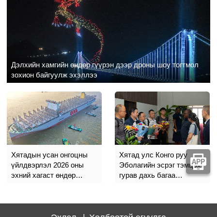
Дэлхийн хамгийн өндөр гүүрэн дээр дроны шоу тогтмол
зохион байгуулж эхэллээ
Хятадын усан онгоцны
Хятад улс Конго руу
үйлдвэрлэл 2026 оны
Эболагийн эсрэг тэмцэх
эхний хагаст өндөр
гурав дахь багаа
өсөлтөө хадгаллаа
илгээлээ