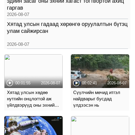
эдийн засаг оны эхний хагаст тогтвортой ахиц
гаргав
2026-08-07
Хятад улсын гадаад хөрөнгө оруулалтын бүтэц
улам сайжирсан
2026-08-07
00:01:55
2026-08-07
00:02:41
2026-08-07
Хятад улсын хөдөө
Сүүлчийн мөчид итгэл
нутгийн онцлогтой аж
найдварыг бусдад
үйлдвэрүүд оны эхний
үлдээсэн нь
хагаст бүрэн шинэчлэл
хийсэн