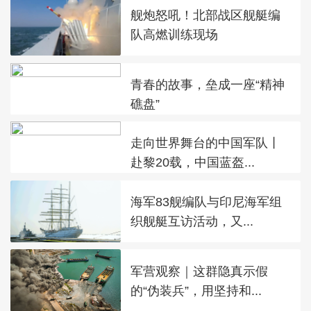
舰炮怒吼！北部战区舰艇编
队高燃训练现场
青春的故事，垒成一座“精神
礁盘”
走向世界舞台的中国军队丨
赴黎20载，中国蓝盔...
海军83舰编队与印尼海军组
织舰艇互访活动，又...
军营观察｜这群隐真示假
的“伪装兵”，用坚持和...