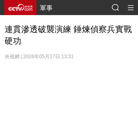
軍事
連貫滲透破襲演練 錘煉偵察兵實戰
硬功
央視網 | 2026年05月17日 13:31