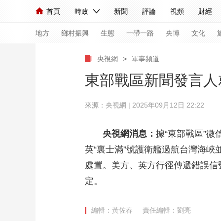
首頁
時政
新聞
評論
視頻
財經
人民領袖習近平
直播
海外頻道
片庫
iPanda
欄目大全
聯播+
English
中國領導人
節目單
Монгол
聽音
央視快評
微視頻
習
地方
鄉村振興
生態
一帶一路
央博
文化
央視網
>
軍事頻道
總台春晚
網絡春晚
共産黨員網
秧紀錄
東部戰區新聞發言人
來源：央視網 | 2025年09月12日 22:22
新聞
國內
國際
評論
經濟
軍事
人民領袖習近平
聯播+
熱解讀
天天學習
央視網消息：
據“東部戰區”
英“裏士滿”號護衛艦過航台灣海
視頻
小央視頻
小央直播
直播中國
熊貓
處置。美方、英方行徑傳遞錯誤信
現場
前線
比劃
快看
藍海中國
新兵
定。
體育
直播
競猜
2026年世界盃
2026
編輯：黃佐春
責任編輯：劉亮
VIP會員
CCTV奧林匹克頻道
生活體育大會