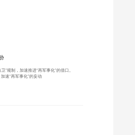
藝術
汽車
數智
5G
産業+
時尚
天氣
才藝
網展
央央好物
胁
卫”规制，加速推进“再军事化”的借口。
加速“再军事化”的妄动