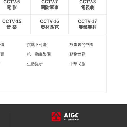
CCTV-6
CCTV-7
CCTV-8
電 影
國防軍事
電視劇
CCTV-15
CCTV-16
CCTV-17
音 樂
奧林匹克
農業農村
流傳
挑戰不可能
故事裏的中國
家寶
第一動畫樂園
動物世界
苑
生活提示
中華民族