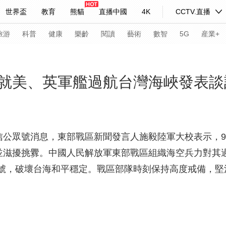
世界盃
教育
熊貓
直播中國
4K
CCTV.直播
式妙語
主持人
下載央視影音
熱解讀
天天學習
旅游
科普
健康
樂齡
閱讀
藝術
數智
5G
産業+
紀錄片網
國家大劇院
大型活動
就美、英軍艦過航台灣海峽發表談
科技
法治
文娛
人物
公益
圖片
習式妙語
央視快評
央視網評
光華銳評
鋒面
微信公眾號消息，東部戰區新聞發言人施毅陸軍大校表示，9月
峽並滋擾挑釁。中國人民解放軍東部戰區組織海空兵力對其
頻道
VR/AR
4K專區
全景新聞
號，破壞台海和平穩定。戰區部隊時刻保持高度戒備，堅
請入列
人生第一次
人生第二次
年冬奧會
CBA
NBA
中超
國足
國際足球
網球
綜
體育江湖
文化體育
冰雪道路
足球道路