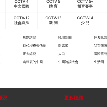
CCTV-4
CCTV-5
CCTV-5+
中文國際
體 育
體育賽事
CCTV-12
CCTV-13
CCTV-14
社會與法
新 聞
少 兒
播
焦點訪談
晚間新聞
經典咏
法
時代楷模發佈廳
開講啦
我有傳
然
正大綜藝
人口
國際藝
眼
典籍裏的中國
中國詩詞大會
生活圈
概況
更多鏈結