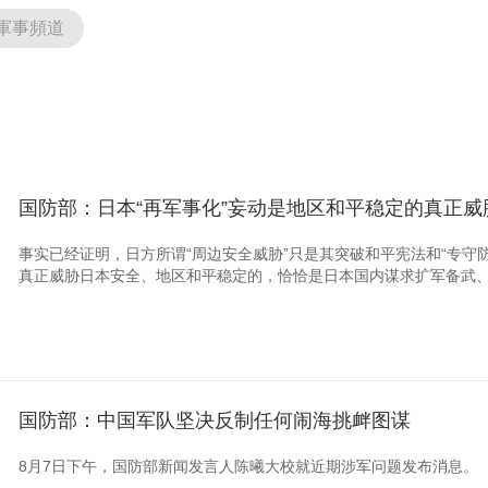
軍事頻道
央博
非遺
文化
旅游
科普
健康
樂齡
閱讀
雲起
超級工廠
智敬中國
全民健康
顏選攻略
海洋
国防部：日本“再军事化”妄动是地区和平稳定的真正威
收視榜
總台企業白名單
事实已经证明，日方所谓“周边安全威胁”只是其突破和平宪法和“专守防
真正威胁日本安全、地区和平稳定的，恰恰是日本国内谋求扩军备武、
国防部：中国军队坚决反制任何闹海挑衅图谋
8月7日下午，国防部新闻发言人陈曦大校就近期涉军问题发布消息。