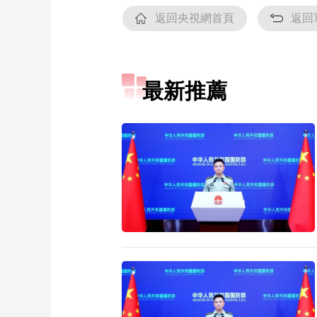
返回央視網首頁
返回
財經
教育
鄉村振興
生態環境
一帶一路
大國智造
大國展會
大國保險
雲頂對話
最新推薦
CCTV.節目官網
直播
節目單
欄目
片庫