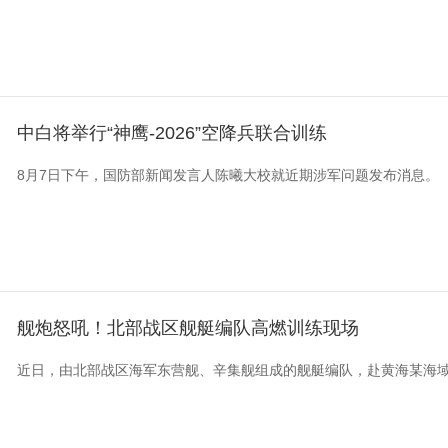
中白将举行“神鹰-2026”空降兵联合训练
8月7日下午，国防部新闻发言人陈曦大校就近期涉军问题发布消息。
舰炮怒吼！北部战区舰艇编队高燃训练现场
近日，由北部战区海军东营舰、辛集舰组成的舰艇编队，赴黄海某海域