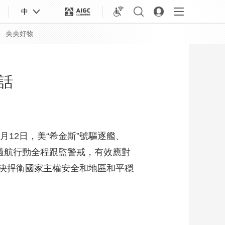
中
央央好物
話
12日，美“希金斯”號驅逐艦、
過航行動全程跟監警戒，有效應對
決捍衛國家主權安全和地區和平穩
合體育
亞冬會