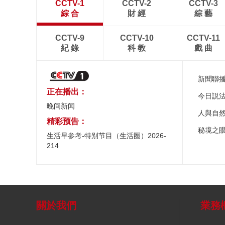
CCTV-1
CCTV-2
CCTV-3
綜 合
財 經
綜 藝
CCTV-9
CCTV-10
CCTV-11
紀 錄
科 教
戲 曲
新聞聯
正在播出：
今日説
晚间新闻
人與自
精彩预告：
秘境之
生活早参考-特别节目（生活圈）2026-
214
關於我們
業務