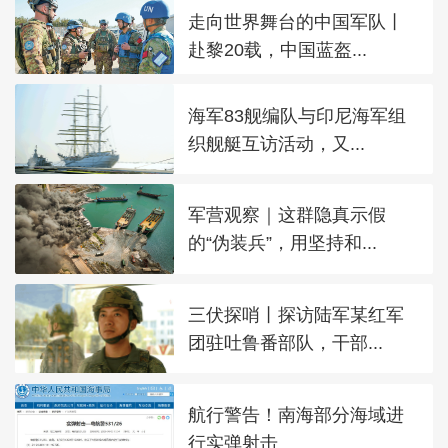
走向世界舞台的中国军队丨
赴黎20载，中国蓝盔...
海军83舰编队与印尼海军组
织舰艇互访活动，又...
军营观察｜这群隐真示假
的“伪装兵”，用坚持和...
三伏探哨丨探访陆军某红军
团驻吐鲁番部队，干部...
航行警告！南海部分海域进
行实弹射击