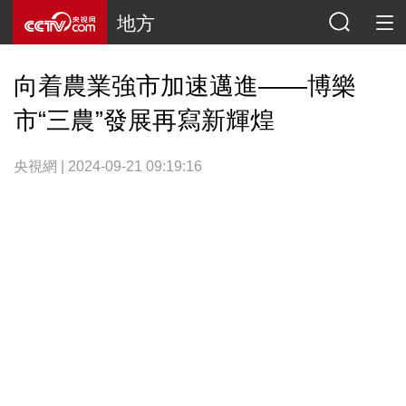
地方
向着農業強市加速邁進——博樂
市“三農”發展再寫新輝煌
央視網 | 2024-09-21 09:19:16