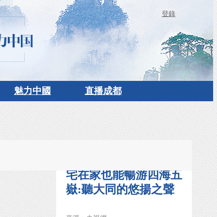
登錄
魅力中國
直播成都
宅在家也能暢游四海五
嶽:聽大同的悠揚之聲