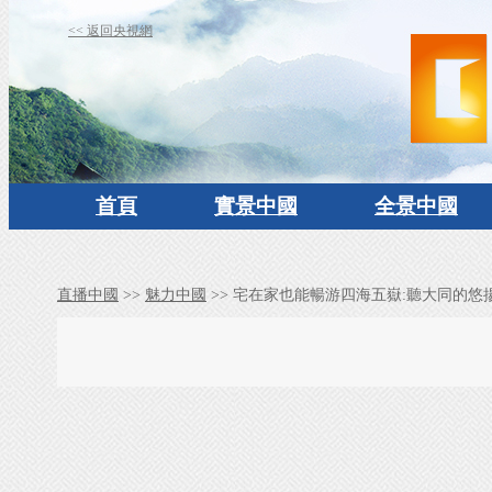
<< 返回央視網
首頁
實景中國
全景中國
直播中國
>>
魅力中國
>> 宅在家也能暢游四海五嶽:聽大同的悠