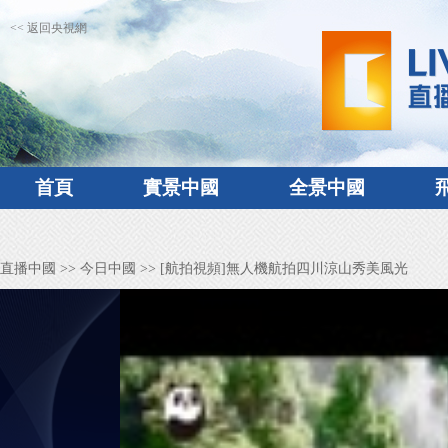
<< 返回央視網
首頁
實景中國
全景中國
直播中國
>>
今日中國
>> [航拍視頻]無人機航拍四川涼山秀美風光