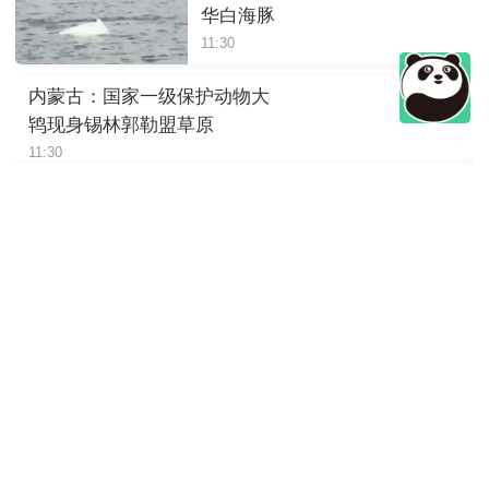
华白海豚
11:30
内蒙古：国家一级保护动物大
鸨现身锡林郭勒盟草原
11:30
四川绵阳：岷山山系东坡发现
豹影像
11:30
陕西：大熊猫“荣荣”躺着进食，
松弛感拉满
11:30
四川崇州：萌趣十足，野生大
熊猫“谈恋爱”
11:30