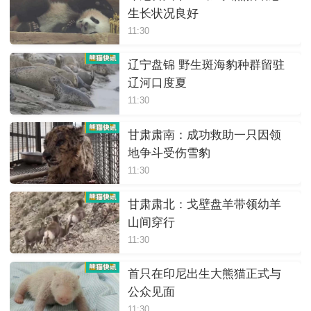
生长状况良好
11:30
辽宁盘锦 野生斑海豹种群留驻
辽河口度夏
11:30
甘肃肃南：成功救助一只因领
地争斗受伤雪豹
11:30
甘肃肃北：戈壁盘羊带领幼羊
山间穿行
11:30
首只在印尼出生大熊猫正式与
公众见面
11:30