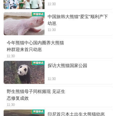
11:30
中国旅韩大熊猫“爱宝”顺利产下
幼崽
11:30
今年熊猫中心国内圈养大熊猫
种群迎来首只幼崽
11:30
探访大熊猫国家公园
11:30
野生熊猫母子同框频现 见证生
态修复成效
11:30
印尼首只本土出生大熊猫幼崽