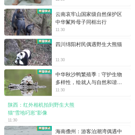
云南哀牢山国家级自然保护区
中华鬣羚母子同框出行
11:30
四川绵阳村民偶遇野生大熊猫
11:30
中华秋沙鸭繁殖季：守护生物
多样性，绘就人与自然和谐画
卷
11:30
陕西：红外相机拍到野生大熊
猫“雪地叼崽”影像
11:30
海南儋州：游客泊潮湾偶遇中