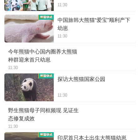
11:30
中国旅韩大熊猫“爱宝”顺利产下
幼崽
11:30
今年熊猫中心国内圈养大熊猫
种群迎来首只幼崽
11:30
探访大熊猫国家公园
11:30
野生熊猫母子同框频现 见证生
态修复成效
11:30
印尼首只本土出生大熊猫幼崽