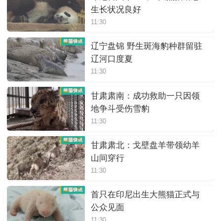
生长状况良好
11:30
辽宁盘锦 野生斑海豹种群留驻
辽河口度夏
11:30
甘肃肃南：成功救助一只因领
地争斗受伤雪豹
11:30
甘肃肃北：戈壁盘羊带领幼羊
山间穿行
11:30
首只在印尼出生大熊猫正式与
公众见面
11:30