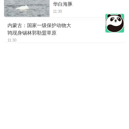
华白海豚
11:30
内蒙古：国家一级保护动物大
鸨现身锡林郭勒盟草原
11:30
四川绵阳：岷山山系东坡发现
豹影像
11:30
陕西：大熊猫“荣荣”躺着进食，
松弛感拉满
11:30
四川崇州：萌趣十足，野生大
熊猫“谈恋爱”
11:30