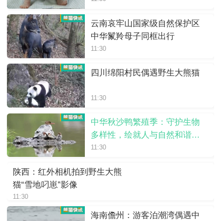
云南哀牢山国家级自然保护区
中华鬣羚母子同框出行
11:30
四川绵阳村民偶遇野生大熊猫
11:30
中华秋沙鸭繁殖季：守护生物
多样性，绘就人与自然和谐画
卷
11:30
陕西：红外相机拍到野生大熊
猫“雪地叼崽”影像
11:30
海南儋州：游客泊潮湾偶遇中