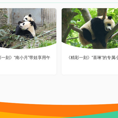
彩一刻》“南小月”带娃享用午
《精彩一刻》“喜琳”的专属