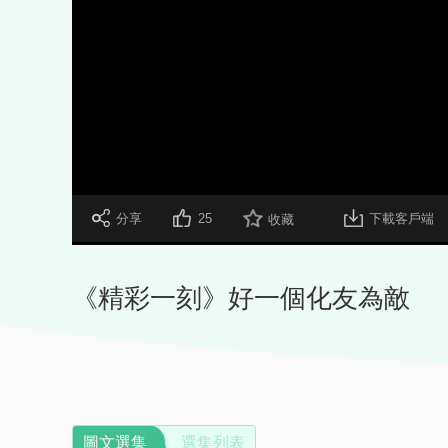
 分享
25
下載客戶端
收藏
《精彩一刻》好一個化友為敵
圖文選集
選集列表