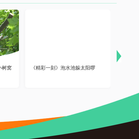
小树窝
《精彩一刻》泡水池躲太阳啰
《精彩