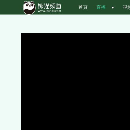
首頁
直播
 
視