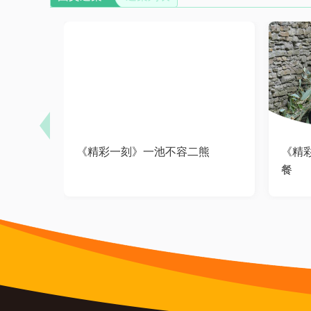
《精彩一刻》一池不容二熊
《精
餐