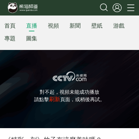
首頁
直播
視頻
新聞
壁紙
游戲
專題
圖集
對不起，視頻未能成功播放
刷新
請點擊
頁面，或稍後再試。