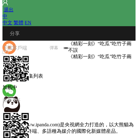
 
退出
中
中文
 
繁體
 
EN
 分享
《精彩一刻》“吃瓜”吃竹子兩
下載客戶端
彈幕
不誤
《精彩一刻》“吃瓜”吃竹子兩
不誤
播放列表
微信朋友圈
圖文選集
 
選集列表
加載中
蘋果IOS
微信朋友
熊貓頻道(www.ipanda.com)是央視網全力打造的，以大熊貓為
主題，以多終端、多語種為媒介的國際化新媒體産品。