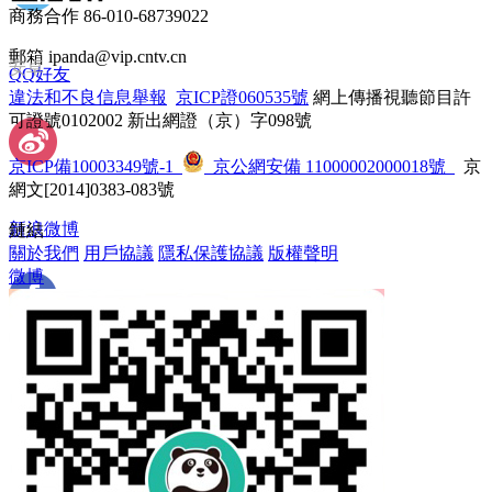
商務合作 86-010-68739022
郵箱 ipanda@vip.cntv.cn
安卓
QQ好友
違法和不良信息舉報
 
京ICP證060535號
 網上傳播視聽節目許
可證號0102002 新出網證（京）字098號
京ICP備10003349號-1
 
 京公網安備 11000002000018號
 京
網文[2014]0383-083號
新浪微博
鏈結
關於我們
 
用戶協議
 
隱私保護協議
 
版權聲明
微博
 Facebook