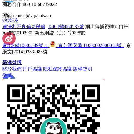
商務合作 86-010-68739022
郵箱 ipanda@vip.cntv.cn
安卓
QQ好友
違法和不良信息舉報
 
京ICP證060535號
 網上傳播視聽節目許
可證號0102002 新出網證（京）字098號
京ICP備10003349號-1
 
 京公網安備 11000002000018號
 京
網文[2014]0383-083號
新浪微博
鏈結
關於我們
 
用戶協議
 
隱私保護協議
 
版權聲明
微博
 Facebook