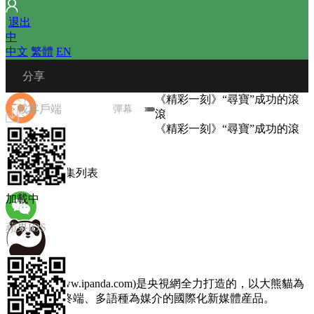
 
退出
中
中文
 
繁體
 
EN
 分享
《精彩一刻》“尋寶”成功的滾
下載客戶端
彈幕
滾
《精彩一刻》“尋寶”成功的滾
滾
播放列表
微信朋友圈
圖文選集
 
選集列表
加載中
蘋果IOS
微信朋友
熊貓頻道(www.ipanda.com)是央視網全力打造的，以大熊貓為
主題，以多終端、多語種為媒介的國際化新媒體産品。