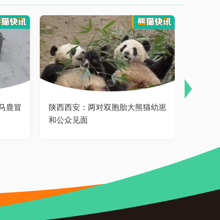
马鹿冒
陕西西安：两对双胞胎大熊猫幼崽
我国陆
和公众见面
进展