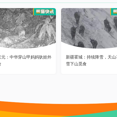
庆元：中华穿山甲妈妈驮娃外
新疆霍城：持续降雪，天山
食
雪下山觅食