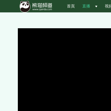
首頁
直播
 
視