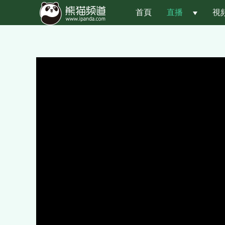
首頁
直播
 
視