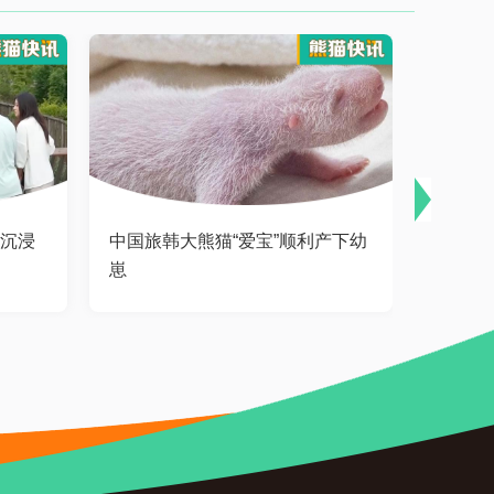
年沉浸
中国旅韩大熊猫“爱宝”顺利产下幼
今年熊
崽
迎来首