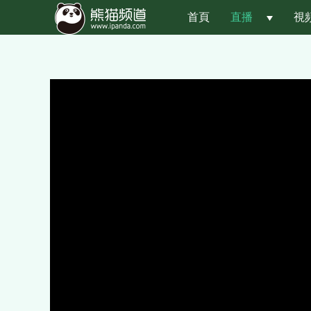
首頁
直播
 
視