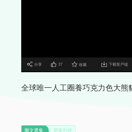
 分享
37
下載客戶端
收藏
全球唯一人工圈養巧克力色大熊貓
圖文選集
選集列表