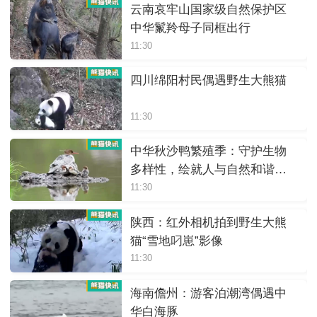
云南哀牢山国家级自然保护区
中华鬣羚母子同框出行
11:30
四川绵阳村民偶遇野生大熊猫
11:30
中华秋沙鸭繁殖季：守护生物
多样性，绘就人与自然和谐画
卷
11:30
陕西：红外相机拍到野生大熊
猫“雪地叼崽”影像
11:30
海南儋州：游客泊潮湾偶遇中
华白海豚