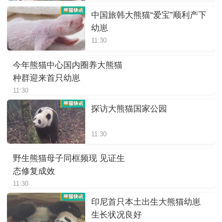
中国旅韩大熊猫“爱宝”顺利产下
幼崽
11:30
今年熊猫中心国内圈养大熊猫
种群迎来首只幼崽
11:30
探访大熊猫国家公园
11:30
野生熊猫母子同框频现 见证生
态修复成效
11:30
印尼首只本土出生大熊猫幼崽
生长状况良好