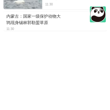
11:30
内蒙古：国家一级保护动物大
鸨现身锡林郭勒盟草原
11:30
四川绵阳：岷山山系东坡发现
豹影像
11:30
陕西：大熊猫“荣荣”躺着进食，
松弛感拉满
11:30
四川崇州：萌趣十足，野生大
熊猫“谈恋爱”
11:30