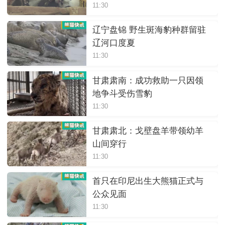
11:30
辽宁盘锦 野生斑海豹种群留驻
辽河口度夏
11:30
甘肃肃南：成功救助一只因领
地争斗受伤雪豹
11:30
甘肃肃北：戈壁盘羊带领幼羊
山间穿行
11:30
首只在印尼出生大熊猫正式与
公众见面
11:30