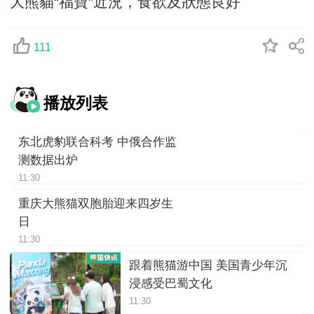
大熊貓“福寶”近況，食欲及狀態良好
111
播放列表
东北虎豹联合科考 中俄合作监
测数据出炉
11:30
重庆大熊猫双胞胎迎来四岁生
日
11:30
跟着熊猫游中国 美国青少年沉
浸感受巴蜀文化
11:30