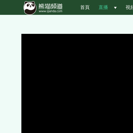
首頁
直播
 
視