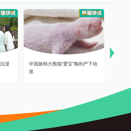
年沉浸
中国旅韩大熊猫“爱宝”顺利产下幼
今年熊
崽
迎来首