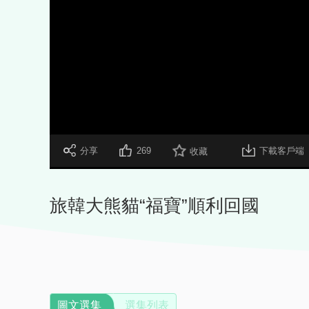
 分享
269
下載客戶端
收藏
旅韓大熊貓“福寶”順利回國
圖文選集
選集列表