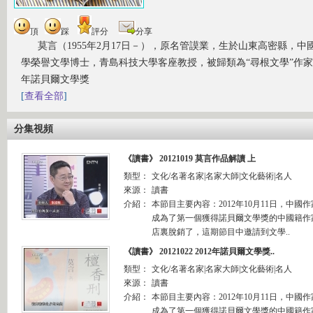
頂
踩
評分
分享
莫言（1955年2月17日－），原名管謨業，生於山東高密縣，
學榮譽文學博士，青島科技大學客座教授，被歸類為“尋根文學”作家。20
年諾貝爾文學獎
[
查看全部
]
分集視頻
《讀書》 20121019 莫言作品解讀 上
類型：
文化/名著名家|名家大師|文化藝術|名人
來源：
讀書
介紹：
本節目主要內容：2012年10月11日，中
成為了第一個獲得諾貝爾文學獎的中國籍作
店裏脫銷了，這期節目中邀請到文學..
《讀書》 20121022 2012年諾貝爾文學獎..
類型：
文化/名著名家|名家大師|文化藝術|名人
來源：
讀書
介紹：
本節目主要內容：2012年10月11日，中
成為了第一個獲得諾貝爾文學獎的中國籍作