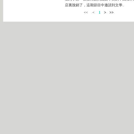
店裏脫銷了，這期節目中邀請到文學..
<<
<
1
>
>>