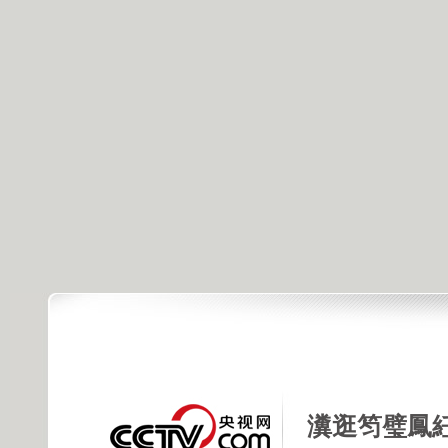
瀵逛笉璧鳳