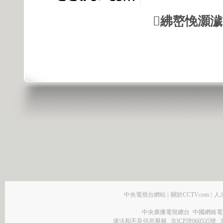
紼嶅悗灝濊瘯
中央電視台網站
|
關於CCTV.com
|
人
中央廣播電視總台 中國網絡電
違法和不良信息舉報
京ICP證060535號