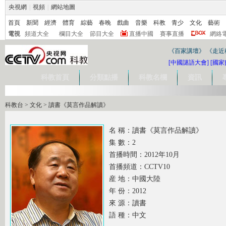
央視網
|
視頻
|
網站地圖
首頁
新聞
經濟
體育
綜藝
春晚
戲曲
音樂
科教
青少
文化
藝術
電視
頻道大全
欄目大全
節目大全
直播中國
賽事直播
網絡
《百家講壇》
《走近
[中國謎語大會]
[國家
科教首頁
分類點播
科教名欄
資訊
科教台
>
文化
>
讀書《莫言作品解讀》
名 稱：讀書《莫言作品解讀》
集 數：2
首播時間：2012年10月
首播頻道：CCTV10
産 地：中國大陸
年 份：2012
來 源：讀書
語 種：中文