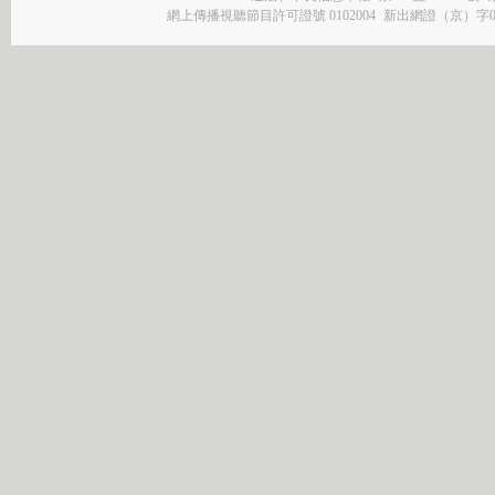
網上傳播視聽節目許可證號 0102004
新出網證（京）字0