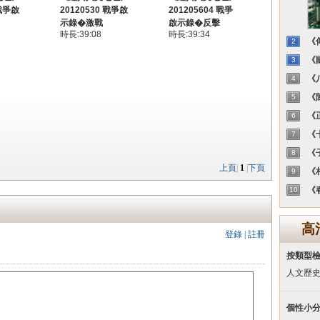
 戰爭啟
20120530 戰爭啟
201205604 戰爭
示錄�激戰
啟示錄�反擊
時長:39:08
時長:39:34
《傳
2
《國
3
《八
4
《陳
5
《正
6
《十
7
《子
8
上頁
|
1
|
下頁
《相
9
《春
10
高
登錄
|
註冊
按類型
人文歷
個性小