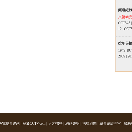
頻道紀
央視精
CCTV-5
12
|
CCT
按年份
1949-197
2009
|
20
央電視台網站
|
關於CCTV.com
|
人才招聘
|
網站聲明
|
法律顧問
|
總台總經理室
|
幫助