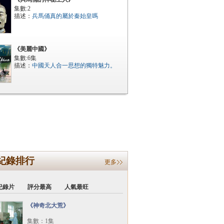
集數:2
描述：
兵馬俑真的屬於秦始皇嗎
《美麗中國》
集數:6集
描述：
中國天人合一思想的獨特魅力。
紀錄排行
更多
紀錄片
評分最高
人氣最旺
《神奇北大荒》
集數：1集