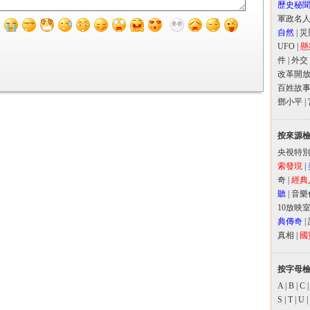
歷史秘
軍政名
自然
|
災
UFO
|
懸
件
|
外交
改革開
百姓故
鄧小平
|
按來源
央視特
索發現
|
奇
|
經典
聽
|
音樂
10放映
典傳奇
|
真相
|
國
按字母
A
|
B
|
C
S
|
T
|
U
|