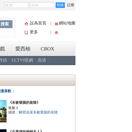
登錄
註冊
設為首頁
網站地圖
|
搜索
更多
|
戲
愛西柚
CBOX
作坊
CCTV9官網
高清
能還喜歡：
《未被發掘的皇陵》
集數:4
描述：
解密這座未被發掘的皇陵
《兵馬俑的神秘主人》