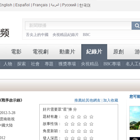
舌尖上的中國
央視精品紀錄片
BBC
電影
電視劇
動畫片
紀錄片
原創
游
人物
探索
社會
專題
獲獎專場
央視精品
BBC專場
名人工
您可
《戰爭啟示錄》
推薦給其他網友
|
加入收藏
好片需要眾“星”捧
分
12-5-28
題材有趣：
雲南衛視
故事性強：
中國大陸
角度新穎：
12
發人深思：