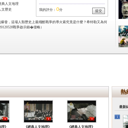
經典人文地理
0
人文歷史
我的評分：
分
提交
戰爆發，這場人類歷史上最殘酷戰爭的導火索究竟是什麼？希特勒又為何
120528戰爭啟示錄�侵略）
熱
最新
1
地理》
《經典人文地理》
《經典人文地理》