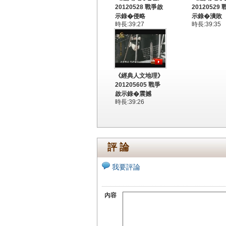
20120528 戰爭啟
20120529
示錄�侵略
示錄�潰敗
時長:39:27
時長:39:35
《經典人文地理》
201205605 戰爭
啟示錄�震撼
時長:39:26
評 論
我要評論
內容