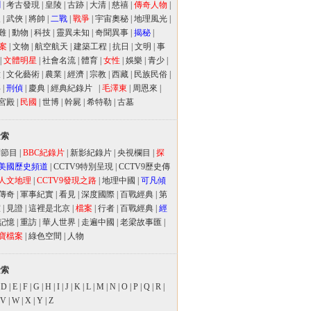
聞
|
考古發現
|
皇陵
|
古跡
|
大清
|
慈禧
|
傳奇人物
|
人
|
武俠
|
將帥
|
二戰
|
戰爭
|
宇宙奧秘
|
地理風光
|
難
|
動物
|
科技
|
靈異未知
|
奇聞異事
|
揭秘
|
案
|
文物
|
航空航天
|
建築工程
|
抗日
|
文明
|
事
|
文體明星
|
社會名流
|
體育
|
女性
|
娛樂
|
青少
|
放
|
文化藝術
|
農業
|
經濟
|
宗教
|
西藏
|
民族民俗
|
事
|
刑偵
|
慶典
|
經典紀錄片
|
毛澤東
|
周恩來
|
宮殿
|
民國
|
世博
|
幹屍
|
希特勒
|
古墓
檢索
別節目
|
BBC紀錄片
|
新影紀錄片
|
央視欄目
|
探
美國歷史頻道
|
CCTV9特別呈現
|
CCTV9歷史傳
人文地理
|
CCTV9發現之路
|
地理中國
|
可凡傾
傳奇
|
軍事紀實
|
看見
|
深度國際
|
百戰經典
|
第
室
|
見證
|
這裡是北京
|
檔案
|
行者
|
百戰經典
|
經
記憶
|
重訪
|
華人世界
|
走遍中國
|
老梁故事匯
|
寶檔案
|
綠色空間
|
人物
檢索
|
D
|
E
|
F
|
G
|
H
|
I
|
J
|
K
|
L
|
M
|
N
|
O
|
P
|
Q
|
R
|
V
|
W
|
X
|
Y
|
Z