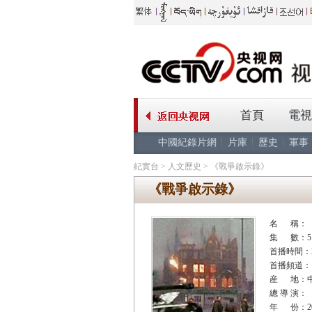
首頁
電視
中國紀錄片網
片庫
歷史
軍事
紀實台
>
人文歷史
>
《戰爭啟示錄》
《戰爭啟示錄》
名 稱：
集 數：5
首播時間：20
首播頻道：
産 地：
總 導 演：
年 份：20