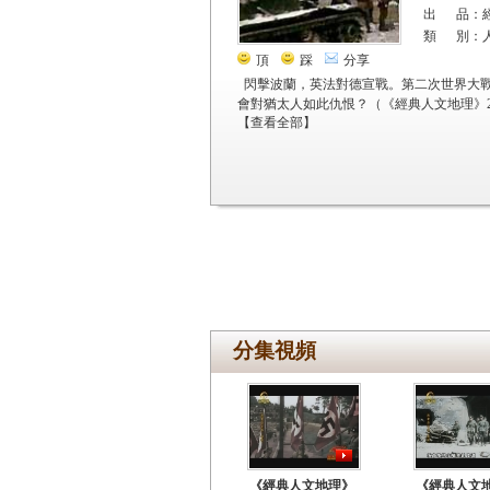
出 品：
類 別：
頂
踩
分享
閃擊波蘭，英法對德宣戰。第二次世界大
會對猶太人如此仇恨？（《經典人文地理》20
【
查看全部
】
分集視頻
《經典人文地理》
《經典人文