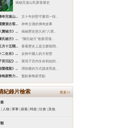
揭秘完達山乳業發展史
奇完達山...
五十年的堅守書寫一段...
寶酒古窖...
神奇古酒的傳奇故事
寶秘方》...
揭秘歷史悠久的“八寶...
氏秘方》...
“陳氏秘方”創新背後...
月十五鬧...
看看歷史上是怎麼樣鬧...
二生肖》...
反映中國人的大智慧
宮日記》...
展現子宮內生命初始的...
聲檔案》...
用快樂的方式講述馬老...
晚新勢力...
盤點春晚新亮點
清紀錄片檢索
更多
檢索
史
|
人物
|
軍事
|
探索
|
時政
|
社會
|
其他
分類