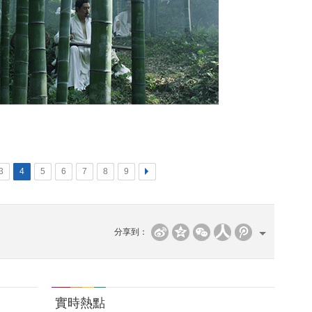
3
4
5
6
7
8
9
>
分享到：
實時熱點