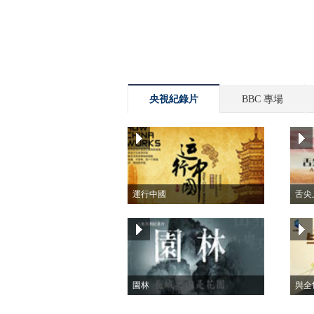
央視紀錄片
BBC 專場
運行中國
舌尖
園林
與全