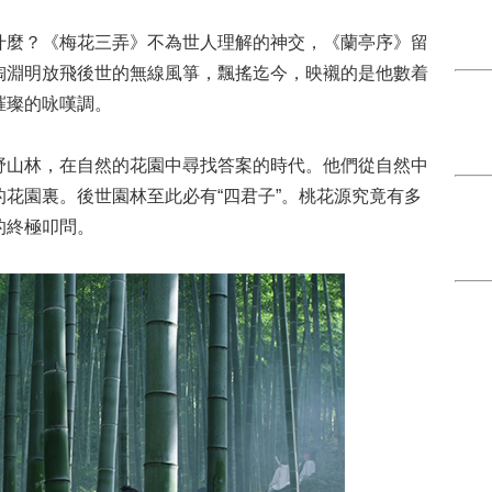
什麼？《梅花三弄》不為世人理解的神交，《蘭亭序》留
陶淵明放飛後世的無線風箏，飄搖迄今，映襯的是他數着
璀璨的咏嘆調。
野山林，在自然的花園中尋找答案的時代。他們從自然中
花園裏。後世園林至此必有“四君子”。桃花源究竟有多
的終極叩問。