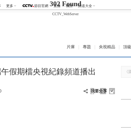
302 Found
事
更多
節目官網
直播
欄目
頻道大全
CCTV_WebServer
片庫
專題
央視精品
頂
端午假期檔央視紀錄頻道播出
0
我要分享
A-
A+