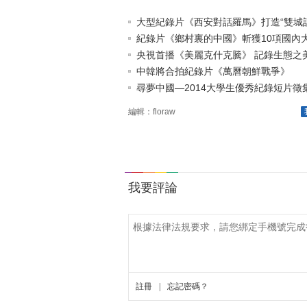
大型紀錄片《西安對話羅馬》打造“雙城記
紀錄片《鄉村裏的中國》斬獲10項國內
央視首播《美麗克什克騰》 記錄生態之
中韓將合拍紀錄片《萬曆朝鮮戰爭》
尋夢中國—2014大學生優秀紀錄短片徵
編輯：floraw