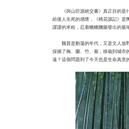
《與山巨源絕交書》真正目的是
給後人生死的感懷，《桃花源記》是
謬謬的米粒，忍着轆轆饑腸發出的最
魏晉是動蕩的年代，又是文人放
採摘了梅、蘭、竹、菊，移栽到城市的
遠？這個問題到了今天也是生命真意