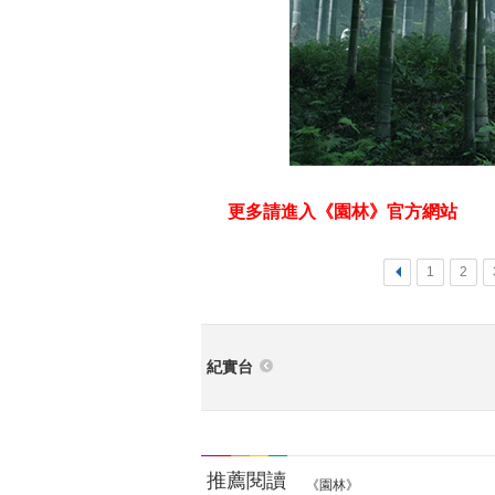
更多請進入《園林》官方網站
<
1
2
紀實台
推薦閱讀
《園林》