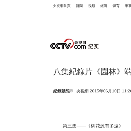
央視網首頁
新聞
視頻
經濟
體育
軍
八集紀錄片《園林》
央視網 2015年06月10日 11:2
紀錄動態
第三集——《桃花源有多遠》