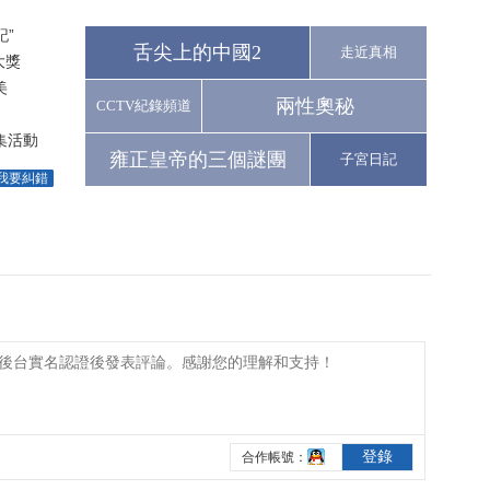
”
舌尖上的中國2
走近真相
大獎
美
兩性奧秘
CCTV紀錄頻道
集活動
雍正皇帝的三個謎團
子宮日記
我要糾錯