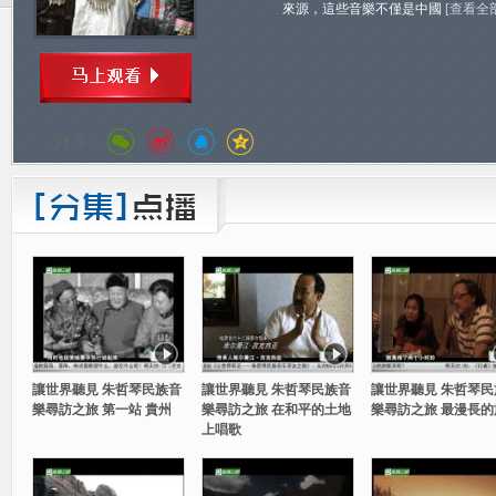
來源，這些音樂不僅是中國
[查看全
分享：
讓世界聽見 朱哲琴民族音
讓世界聽見 朱哲琴民族音
讓世界聽見 朱哲琴民
樂尋訪之旅 第一站 貴州
樂尋訪之旅 在和平的土地
樂尋訪之旅 最漫長的
上唱歌