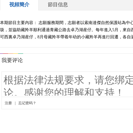
視頻簡介
節目信息
本期節目主要內容： 志願服務期間，志願者以索南達傑自然保護站為中
圾，並協助藏羚羊順利通過青藏公路去卓乃湖産仔。每年進入5月，來自
可西裏卓乃湖産仔，8月母藏羚羊帶着年幼的小藏羚羊再進行回遷，各自返回棲