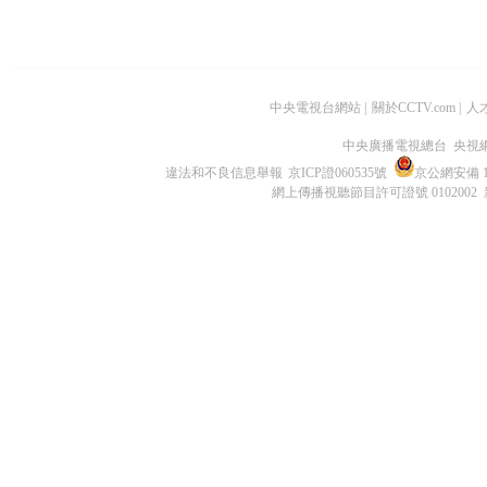
中央電視台網站
|
關於CCTV.com
|
人
中央廣播電視總台 央視
違法和不良信息舉報
京ICP證060535號
京公網安備 11
網上傳播視聽節目許可證號 0102002