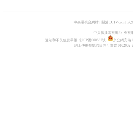
中央電視台網站
|
關於CCTV.com
|
人
中央廣播電視總台 央視
違法和不良信息舉報
京ICP證060535號
京公網安備 11
網上傳播視聽節目許可證號 0102002