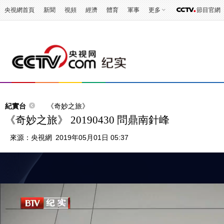
央視網首頁
新聞
視頻
經濟
體育
軍事
更多
節目官網
紀實台
《奇妙之旅》
《奇妙之旅》 20190430 問鼎南針峰
來源：
央視網
2019年05月01日 05:37