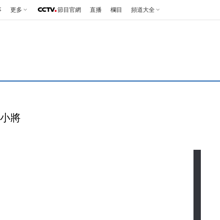
事
更多
節目官網
直播
欄目
頻道大全
雪小將