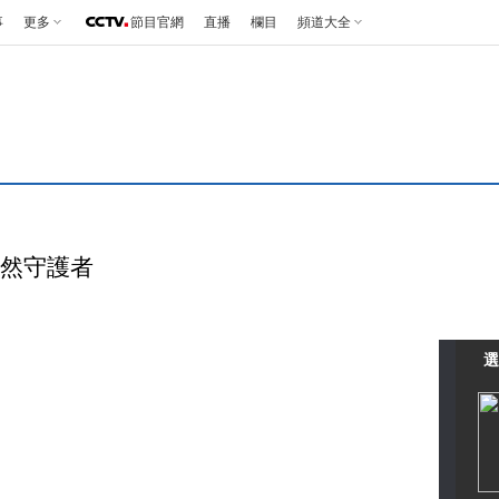
事
更多
節目官網
直播
欄目
頻道大全
大自然守護者
選