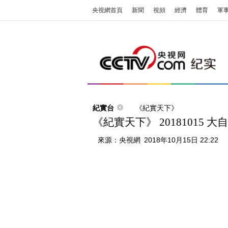
央視網首頁
新聞
視頻
經濟
體育
軍
紀實台
《紀實天下》
《紀實天下》 20181015 
來源：
央視網
2018年10月15日 22:22