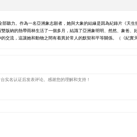
全部聽力。作為一名亞洲象志願者，她與大象的結緣是因為紀錄片《天生狂
西雙版納的熱帶雨林生活了一個多月，結識了亞洲象明明、然然、象爸、
交流，這讓她和動物之間有着異於常人的默契和平等關係。（《紀實天下》 