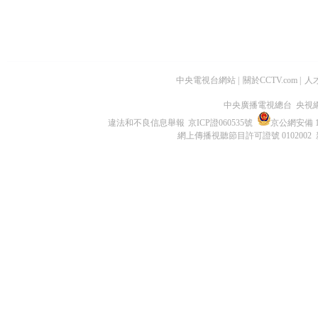
中央電視台網站
|
關於CCTV.com
|
人
中央廣播電視總台 央視
違法和不良信息舉報
京ICP證060535號
京公網安備 11
網上傳播視聽節目許可證號 0102002