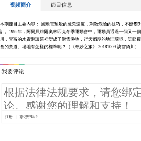
視頻簡介
節目信息
本期節目主要內容： 風馳電掣般的魔鬼速度，刺激危險的技巧，不斷攀
計。1992年，阿爾貝維爾奧林匹克冬季運動會中，運動員通過一個又
川，豐富的水資源讓這裡變成了滑雪勝地，得天獨厚的地理環境，讓延慶
會的賽道、場地有怎樣的標準呢？（《奇妙之旅》 20181009 訪雪媯川）