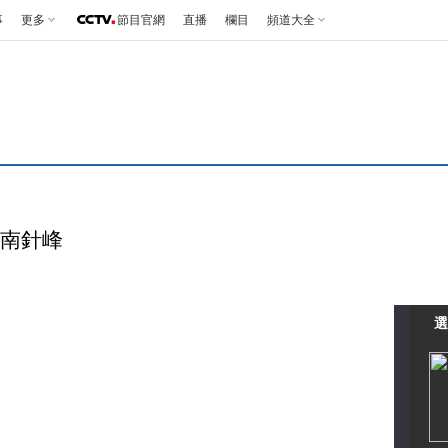
事
更多
節目官網
直播
欄目
頻道大全
問鼎南針峰
選