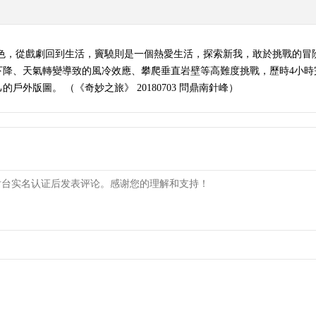
色，從戲劇回到生活，竇驍則是一個熱愛生活，探索新我，敢於挑戰的冒險
下降、天氣轉變導致的風冷效應、攀爬垂直岩壁等高難度挑戰，歷時4小時
外版圖。 （《奇妙之旅》 20180703 問鼎南針峰）