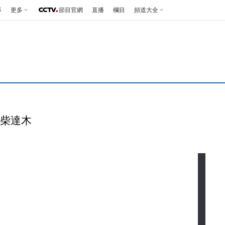
事
更多
節目官網
直播
欄目
頻道大全
探秘柴達木