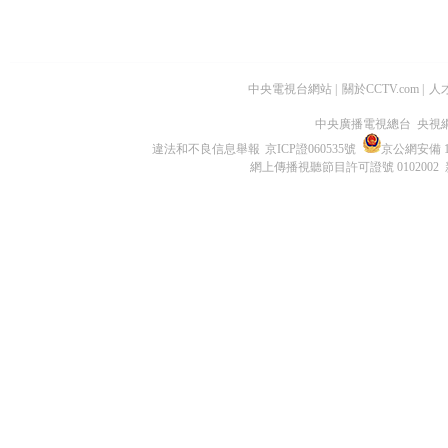
中央電視台網站
|
關於CCTV.com
|
人
中央廣播電視總台 央視
違法和不良信息舉報
京ICP證060535號
京公網安備 11
網上傳播視聽節目許可證號 0102002